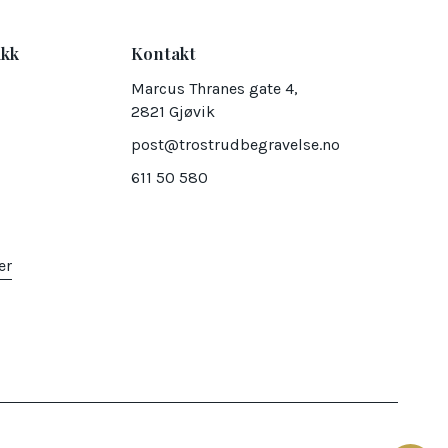
ikk
Kontakt
Marcus Thranes gate 4,
2821 Gjøvik
post@trostrudbegravelse.no
611 50 580
er