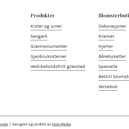
Produkter
Blomsterbut
Kister og urner
Dekorasjoner
Sangark
Kranser
Gravmonumenter
Hjerter
Gjenbrukssteiner
Bårebuketter
Vedlikeholdsfritt gravsted
Spesielle
Bestill blomst
Versebok
nvern
| Designet og utviklet av
Horn Media