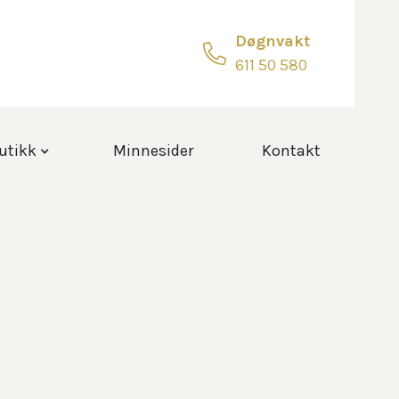
Døgnvakt

611 50 580
utikk
Minnesider
Kontakt