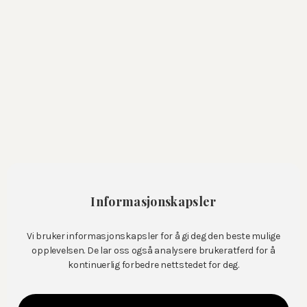
Gravmonumenter
Gjenbrukssteiner
Vedlikeholdsfritt gravsted
Blomsterbutikk
Dekorasjoner
Kranser
Hjerter
Bårebuketter
Informasjonskapsler
Spesielle
Vi bruker informasjonskapsler for å gi deg den beste mulige
Bestill blomster
opplevelsen. De lar oss også analysere brukeratferd for å
kontinuerlig forbedre nettstedet for deg.
Versebok
Kontakt