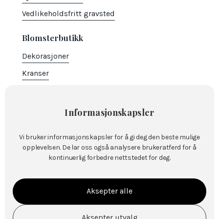
Vedlikeholdsfritt gravsted
Blomsterbutikk
Dekorasjoner
Kranser
Hjerter
Bårebuketter
Informasjonskapsler
Spesielle
Vi bruker informasjonskapsler for å gi deg den beste mulige
Bestill blomster
opplevelsen. De lar oss også analysere brukeratferd for å
kontinuerlig forbedre nettstedet for deg.
Versebok
Kontakt
Aksepter alle
Marcus Thranes gate 4,
2821 Gjøvik
Aksepter utvalg