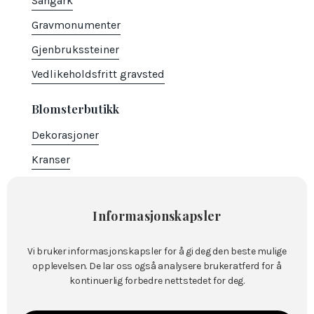
Sangark
Gravmonumenter
Gjenbrukssteiner
Vedlikeholdsfritt gravsted
Blomsterbutikk
Dekorasjoner
Kranser
Hjerter
Bårebuketter
Informasjonskapsler
Spesielle
Vi bruker informasjonskapsler for å gi deg den beste mulige
Bestill blomster
opplevelsen. De lar oss også analysere brukeratferd for å
kontinuerlig forbedre nettstedet for deg.
Versebok