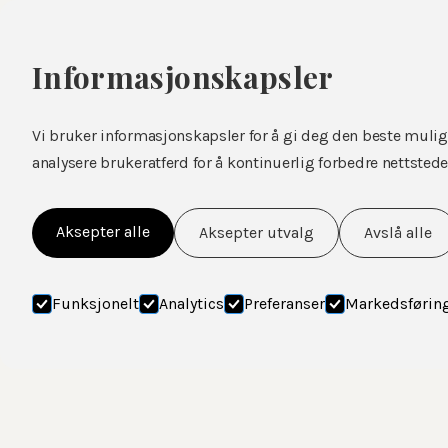
Hjem
Om oss
Informasjon
Informasjonskapsler
Vi bruker informasjonskapsler for å gi deg den beste mulig
analysere brukeratferd for å kontinuerlig forbedre nettstede
Aksepter alle
Aksepter utvalg
Avslå alle
Funksjonelt
Analytics
Preferanser
Markedsførin