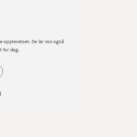
Priser
Produkter
Blomsterb
e opplevelsen. De lar oss også
t for deg.
g