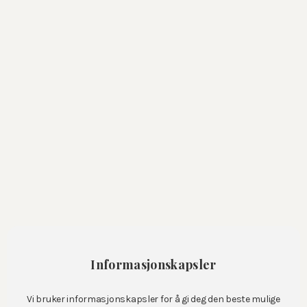
Produkter
Kister og urner
Sangark
Gravmonumenter
Gjenbrukssteiner
Vedlikeholdsfritt gravsted
Blomsterbutikk
Dekorasjoner
Kranser
Hjerter
Bårebuketter
Informasjonskapsler
Spesielle
Vi bruker informasjonskapsler for å gi deg den beste mulige
Bestill blomster